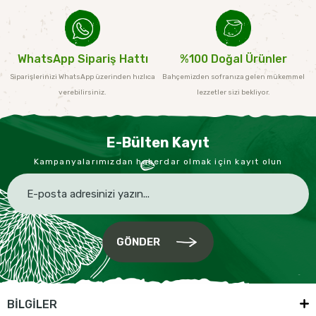
WhatsApp Sipariş Hattı
%100 Doğal Ürünler
Siparişlerinizi WhatsApp üzerinden hızlıca
Bahçemizden sofranıza gelen mükemmel
verebilirsiniz.
lezzetler sizi bekliyor.
E-Bülten Kayıt
Kampanyalarımızdan haberdar olmak için kayıt olun
GÖNDER
BİLGİLER