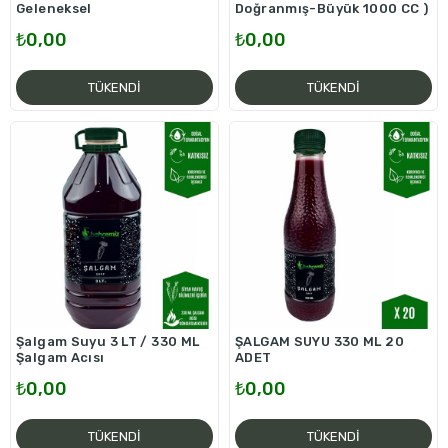
Geleneksel
Doğranmış-Büyük 1000 CC )
₺0,00
₺0,00
TÜKENDI
TÜKENDI
Şalgam Suyu 3 LT / 330 ML
ŞALGAM SUYU 330 ML 20
Şalgam Acısı
ADET
₺0,00
₺0,00
TÜKENDI
TÜKENDI