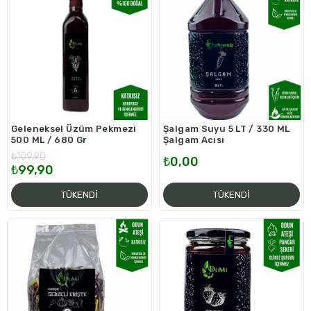
Geleneksel Üzüm Pekmezi
Şalgam Suyu 5 LT / 330 ML
500 ML / 680 Gr
Şalgam Acısı
₺109,90
₺0,00
₺99,90
TÜKENDI
TÜKENDI