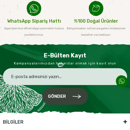
WhatsApp Sipariş Hattı
%100 Doğal Ürünler
Siparişlerinizi WhatsApp üzerinden hızlıca
Bahçemizden sofranıza gelen mükemmel
verebilirsiniz.
lezzetler sizi bekliyor.
E-Bülten Kayıt
Kampanyalarımızdan haberdar olmak için kayıt olun
GÖNDER
BİLGİLER