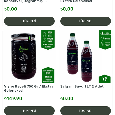
Konserve ( Doğranmış-
Ekstra Geleneksel
Büyük 1000 CC )
₺0,00
₺0,00
TÜKENDI
TÜKENDI
Vişne Reçeli 750 Gr / Ekstra
Şalgam Suyu 1 LT 2 Adet
Geleneksel
₺149,90
₺0,00
TÜKENDI
TÜKENDI