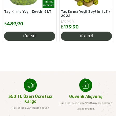
Taş Kırma Yeşil Zeytin 5 LT
Taş Kırma Yeşil Zeytin 1 LT /
2022
₺199,90
₺489,90
₺179,90
TÜKENDI
TÜKENDI
350 TL Üzeri Ücretsiz
Güvenli Alışveriş
Kargo
Tüm siparişlerinizde %100 güvenle ödeme
Hızlı kargo avantajı ile geliyor.
yapabilirsiniz.