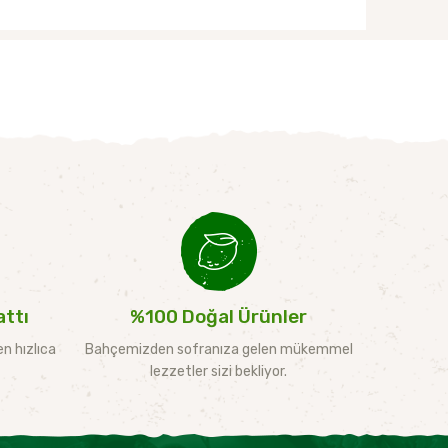
ttı
%100 Doğal Ürünler
n hızlıca
Bahçemizden sofranıza gelen mükemmel
lezzetler sizi bekliyor.