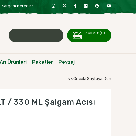
Kargom Nerede?
Sepetim
0
Arı Ürünleri
Paketler
Peyzaj
< < Önceki Sayfaya Dön
T / 330 ML Şalgam Acısı