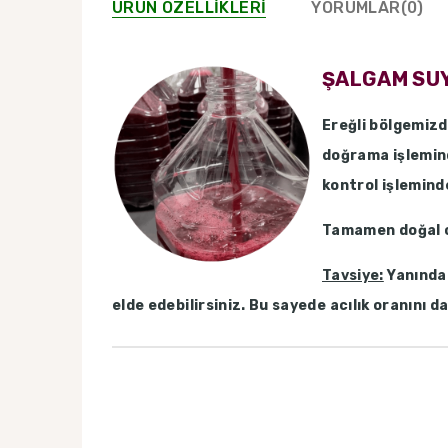
ÜRÜN ÖZELLIKLERI
YORUMLAR
(0)
ŞALGAM SU
Ereğli bölgemizd
doğrama işlemind
kontrol işlemind
Tamamen doğal ol
Tavsiye:
Yanında 
elde edebilirsiniz. Bu sayede acılık oranını d