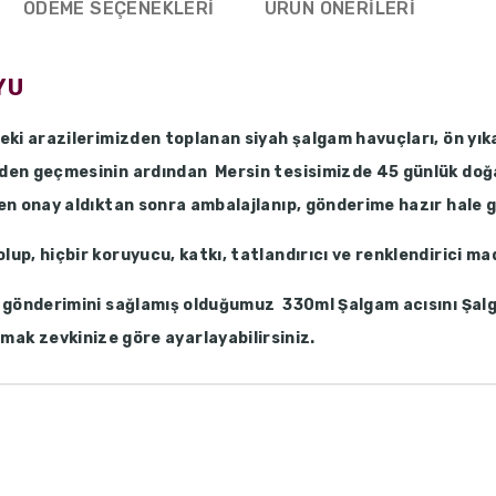
ÖDEME SEÇENEKLERI
ÜRÜN ÖNERILERI
YU
eki arazilerimizden toplanan siyah şalgam havuçları, ön yık
en geçmesinin ardından Mersin tesisimizde 45 günlük doğal
en onay aldıktan sonra ambalajlanıp, gönderime hazır hale ge
up, hiçbir koruyucu, katkı, tatlandırıcı ve renklendirici m
gönderimini sağlamış olduğumuz 330ml Şalgam acısını Şalg
amak zevkinize göre ayarlayabilirsiniz.