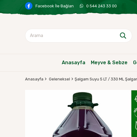
Facebook İle Bağlan
0 544 243 33 00
Anasayfa
Meyve & Sebze
G
Anasayfa
Geleneksel
Şalgam Suyu 5 LT / 330 ML Şalga