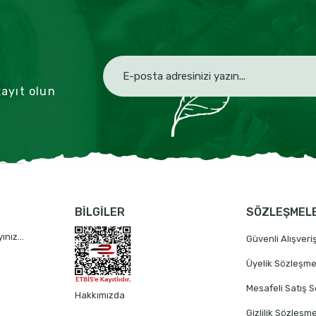
ayıt olun
BİLGİLER
SÖZLEŞMEL
nız...
Güvenli Alışveri
Üyelik Sözleşme
Mesafeli Satış 
Hakkımızda
Gizlilik Sözleşme