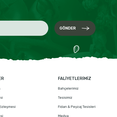
GÖNDER
ER
FALİYETLERİMİZ
ş
Bahçelerimiz
si
Tesisimiz
Sözleşmesi
Fidan & Peyzaj Tesisleri
si
Medya