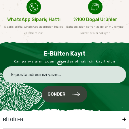
WhatsApp Sipariş Hattı
%100 Doğal Ürünler
Siparişlerinizi WhatsApp üzerinden hızlıca
Bahçemizden sofranıza gelen mükemmel
verebilirsiniz.
lezzetler sizi bekliyor.
E-Bülten Kayıt
Kampanyalarımızdan haberdar olmak için kayıt olun
GÖNDER
BİLGİLER