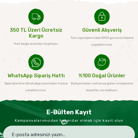
350 TL Üzeri Ücretsiz
Güvenli Alışveriş
Kargo
Tüm siparişlerinizde %100 güvenle ödeme
Hızlı kargo avantajı ile geliyor.
yapabilirsiniz.
WhatsApp Sipariş Hattı
%100 Doğal Ürünler
Siparişlerinizi WhatsApp üzerinden hızlıca
Bahçemizden sofranıza gelen mükemmel
verebilirsiniz.
lezzetler sizi bekliyor.
E-Bülten Kayıt
Kampanyalarımızdan haberdar olmak için kayıt olun